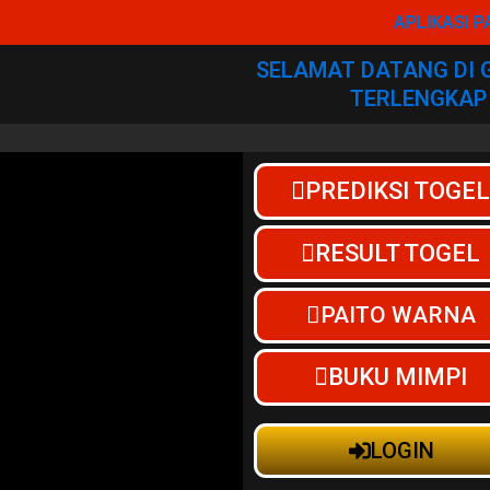
Skip
APLIKASI 
to
SELAMAT DATANG DI 
content
TERLENGKAP 
PREDIKSI TOGEL
RESULT TOGEL
PAITO WARNA
BUKU MIMPI
LOGIN