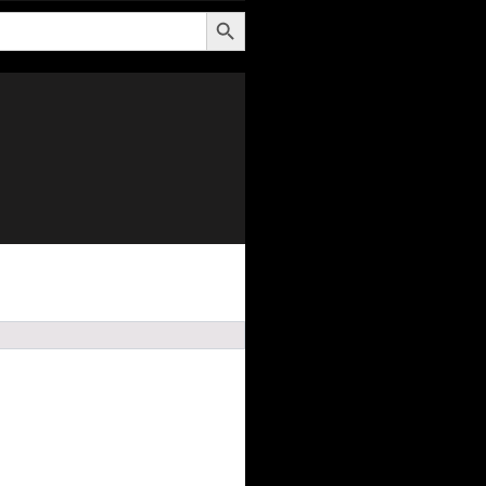
Search Button