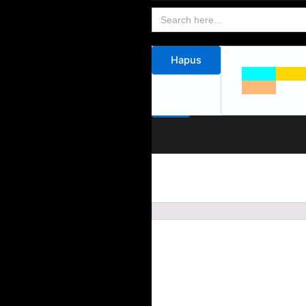
Search
for: